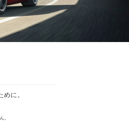
ために。
ん。